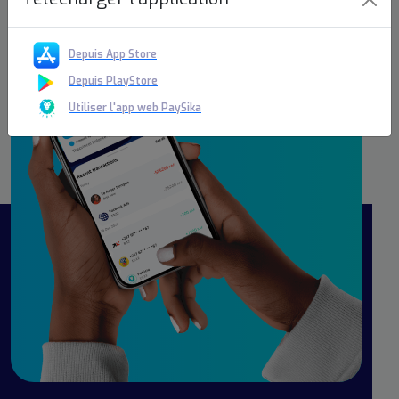
Depuis App Store
Depuis PlayStore
Utiliser l'app web PaySika