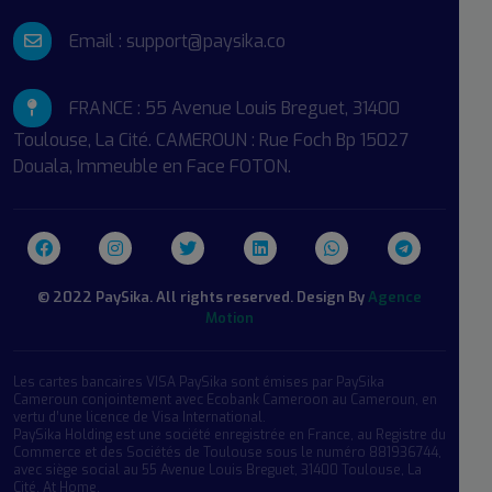
Email : support@paysika.co
FRANCE : 55 Avenue Louis Breguet, 31400
Toulouse, La Cité. CAMEROUN : Rue Foch Bp 15027
Douala, Immeuble en Face FOTON.
© 2022 PaySika. All rights reserved. Design By
Agence
Motion
Les cartes bancaires VISA PaySika sont émises par PaySika 
Cameroun conjointement avec Ecobank Cameroon au Cameroun, en 
vertu d’une licence de Visa International.
PaySika Holding est une société enregistrée en France, au Registre du 
Commerce et des Sociétés de Toulouse sous le numéro 881936744, 
avec siège social au 55 Avenue Louis Breguet, 31400 Toulouse, La 
Cité, At Home.