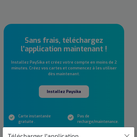
Sans frais, téléchargez
l'application maintenant !
Installez PaySika et créez votre compte en moins de 2
minutes. Créez vos cartes et commencez à les utiliser
dès maintenant.
Installez Paysika
Carte instantanée
Pas de
gratuite .
recharge/maintenance.
Pas de frais de retrait.
Pas de frais mensuel.
Télécharger l'application