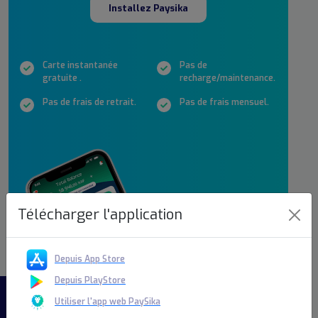
Installez Paysika
Carte instantanée
Pas de
gratuite .
recharge/maintenance.
Pas de frais de retrait.
Pas de frais mensuel.
Télécharger l'application
Depuis App Store
Depuis PlayStore
Utiliser l'app web PaySika