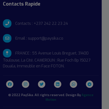
Contacts Rapide
Contacts : +237 242 22 23 24
Email : support@paysika.co
FRANCE : 55 Avenue Louis Breguet, 31400
Toulouse, La Cité. CAMEROUN : Rue Foch Bp 15027
Douala, Immeuble en Face FOTON.
© 2022 PaySika. All rights reserved. Design By
Agence
Motion