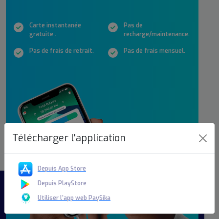
Carte instantanée
Pas de
gratuite .
recharge/maintenance.
Pas de frais de retrait.
Pas de frais mensuel.
Télécharger l'application
Depuis App Store
Depuis PlayStore
Utiliser l'app web PaySika