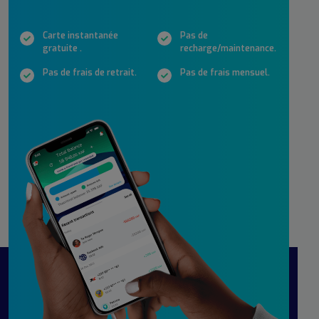
Carte instantanée
Pas de
gratuite .
recharge/maintenance.
Pas de frais de retrait.
Pas de frais mensuel.