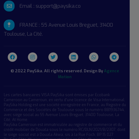
Email : support@paysika.co
FRANCE : 55 Avenue Louis Breguet, 31400
Toulouse, La Cité.
© 2022 PaySika. All rights reserved. Design By
Agence
Motion
Les cartes bancaires VISA PaySika sont émises par Ecobank 
Cameroon au Cameroun, en vertu d’une licence de Visa International.
PaySika Holding est une société enregistrée en France, au Registre du 
Commerce et des Sociétés de Toulouse sous le numéro 881936744, 
avec siège social au 55 Avenue Louis Breguet, 31400 Toulouse, La 
Cité, At Home.
PaySika Cameroun est immatriculée au registre de commerce et du 
crédit mobilier de Douala sous le numéro RC/DLN/2021/B/2307, dont 
le siège social est à Douala Akwa, sis à la Rue Foch; BP 15 027 