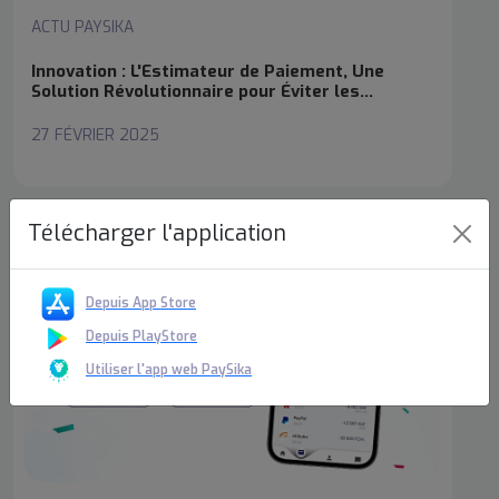
ACTU PAYSIKA
Innovation : L'Estimateur de Paiement, Une
Solution Révolutionnaire pour Éviter les
Paiements Échoués chez PaySika
27 FÉVRIER 2025
Télécharger l'application
Depuis App Store
Depuis PlayStore
Utiliser l'app web PaySika